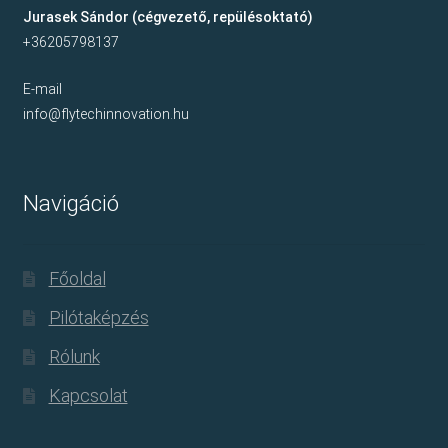
Jurasek Sándor (cégvezető, repülésoktató)
GALÉRIA
+36205798137
MAGYAR
c
E-mail
info@flytechinnovation.hu
Navigáció
Főoldal
Pilótaképzés
Rólunk
Kapcsolat