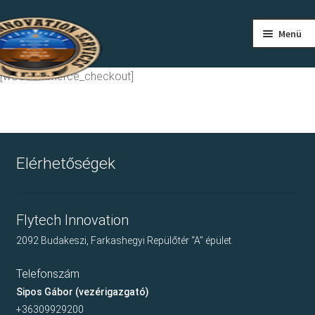
Ugrás
Kilépés
Menü
a
a
navigációhoz
tartalomba
FŐOLDAL
[woocommerce_checkout]
RÓLUNK
PILÓTAKÉPZÉS
Elérhetőségek
REPÜLÉS
ÁRAINK
Flytech Innovation
2092 Budakeszi, Farkashegyi Repülőtér “A” épület
REPÜLŐKLUB
Telefonszám
KAPCSOLAT
Sipos Gábor (vezérigazgató)
+36309929200