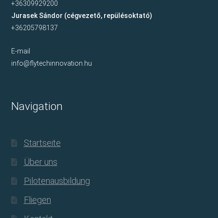
+36309929200
Jurasek Sándor (cégvezető, repülésoktató)
+36205798137
E-mail
info@flytechinnovation.hu
Navigation
Startseite
Über uns
Pilotenausbildung
Fliegen