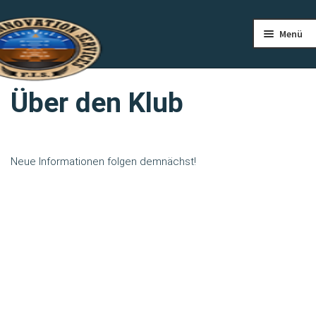
Zur
Zum
Menü
Navigation
Inhalt
springen
springen
STARTSEITE
Über den Klub
ÜBER UNS
PILOTENAUSBILDUNG
Neue Informationen folgen demnächst!
FLIEGEN
FLIEGERCLUB
PREISE
KONTAKT