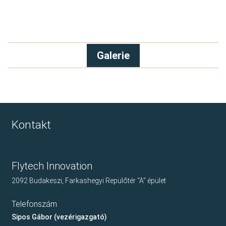
Galerie
Kontakt
Flytech Innovation
2092 Budakeszi, Farkashegyi Repülőtér “A” épület
Telefonszám
Sipos Gábor (vezérigazgató)