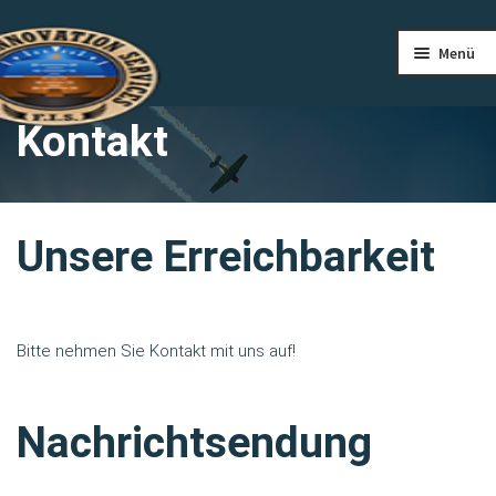
Zur
Zum
Menü
Navigation
Inhalt
springen
springen
STARTSEITE
Kontakt
ÜBER UNS
PILOTENAUSBILDUNG
Unsere Erreichbarkeit
FLIEGEN
FLIEGERCLUB
Bitte nehmen Sie Kontakt mit uns auf!
PREISE
Nachrichtsendung
KONTAKT