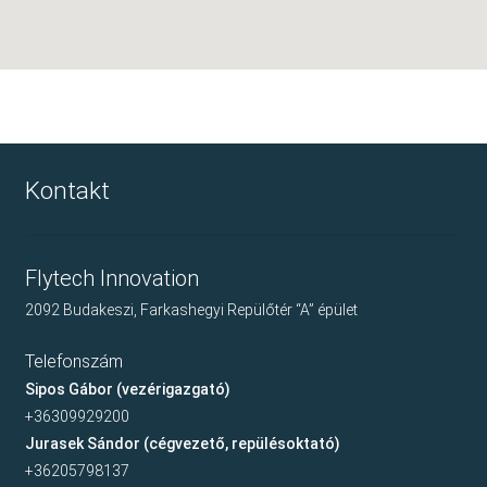
Kontakt
Flytech Innovation
2092 Budakeszi, Farkashegyi Repülőtér “A” épület
Telefonszám
Sipos Gábor (vezérigazgató)
+36309929200
Jurasek Sándor (cégvezető, repülésoktató)
+36205798137