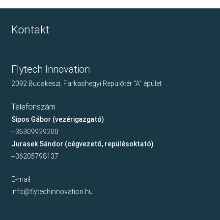
Kontakt
Flytech Innovation
2092 Budakeszi, Farkashegyi Repülőtér “A” épület
Telefonszám
Sipos Gábor (vezérigazgató)
+36309929200
Jurasek Sándor (cégvezető, repülésoktató)
+36205798137
E-mail
info@flytechinnovation.hu