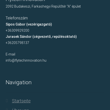
2092 Budakeszi, Farkashegyi Repülőtér “A” épület
Telefonszám
Sipos Gábor (vezérigazgató)
+36309929200
Jurasek Sándor (cégvezető, repülésoktató)
+36205798137
E-mail
info@flytechinnovation.hu
Navigation
Startseite