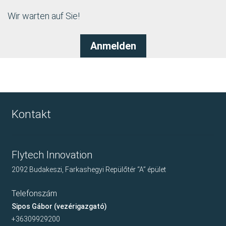
Wir warten auf Sie!
Anmelden
Kontakt
Flytech Innovation
2092 Budakeszi, Farkashegyi Repülőtér “A” épület
Telefonszám
Sipos Gábor (vezérigazgató)
+36309929200