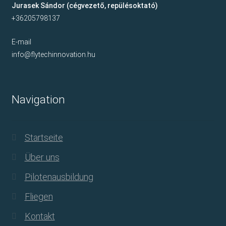
Jurasek Sándor (cégvezető, repülésoktató)
+36205798137
E-mail
info@flytechinnovation.hu
Navigation
Startseite
Über uns
Pilotenausbildung
Fliegen
Kontakt