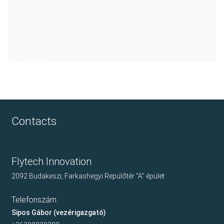
Cessna Skylane 19 ezer láb magasan
Első repülés
Tábornok
Leszállás
Air Tractor
Contacts
Flytech Innovation
2092 Budakeszi, Farkashegyi Repülőtér “A” épület
Telefonszám
Sipos Gábor (vezérigazgató)