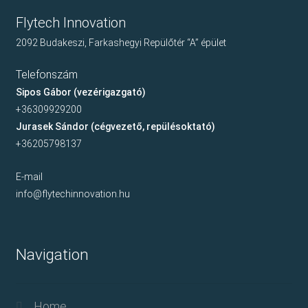
Flytech Innovation
2092 Budakeszi, Farkashegyi Repülőtér “A” épület
Telefonszám
Sipos Gábor (vezérigazgató)
+36309929200
Jurasek Sándor (cégvezető, repülésoktató)
+36205798137
E-mail
info@flytechinnovation.hu
Navigation
Home