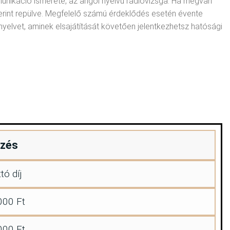
unikáció ismerete, az angol nyelvű rádióvizsga. Ha megvan
erint repülve. Megfelelő számú érdeklődés esetén évente
yelvet, aminek elsajátítását követően jelentkezhetsz hatósági
pzés
tó díj
000 Ft
000 Ft