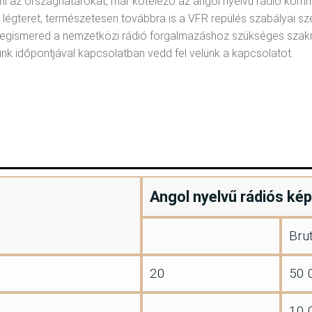
i az országhatárokat, már kötelező az angol nyelvű rádió komm
légteret, természetesen továbbra is a VFR repülés szabályai sz
l megismered a nemzetközi rádió forgalmazáshoz szükséges szakn
nk időpontjával kapcsolatban vedd fel velünk a kapcsolatot.
Angol nyelvű rádiós ké
Brut
20
50 
10 