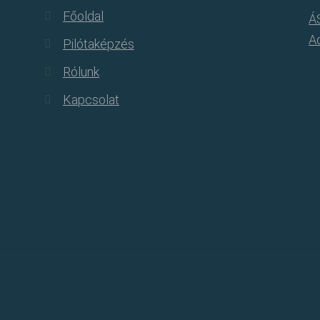
Főoldal
Á
Ad
Pilótaképzés
Rólunk
Kapcsolat