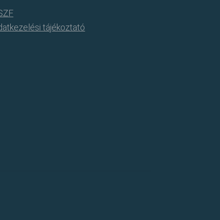
SZF
atkezelési tájékoztató