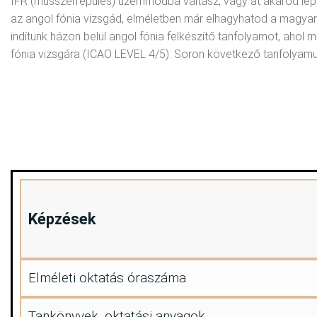
IFR (műsszerrepülés) üzemmódba váltasz, vagy át akarod lépn
az angol fónia vizsgád, elméletben már elhagyhatod a magyar 
indítunk házon belül angol fónia felkészítő tanfolyamot, aho
fónia vizsgára (ICAO LEVEL 4/5). Soron következő tanfolyamu
Képzések
Elméleti oktatás óraszáma
Tankönyvek, oktatási anyagok