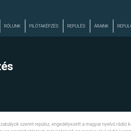
RÓLUNK
PILÓTAKÉPZÉS
REPÜLÉS
ÁRAINK
REPÜL
zés
 szabályok szerint repülsz, engedélyezett a magyar nyelvű rádió 