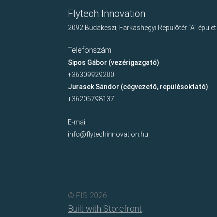
Flytech Innovation
2092 Budakeszi, Farkashegyi Repülőtér “A” épület
Telefonszám
Sipos Gábor (vezérigazgató)
+36309929200
Jurasek Sándor (cégvezető, repülésoktató)
+36205798137
E-mail
info@flytechinnovation.hu
© FIS 2026
Built with Storefront
.