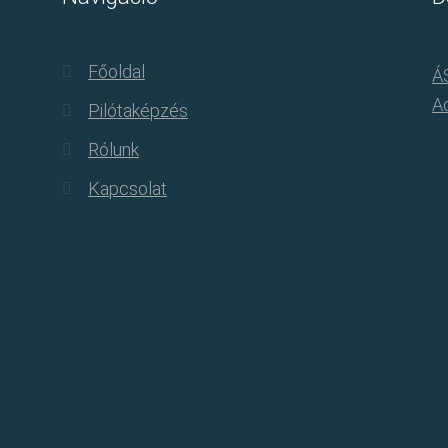
Főoldal
Á
Ad
Pilótaképzés
Rólunk
Kapcsolat