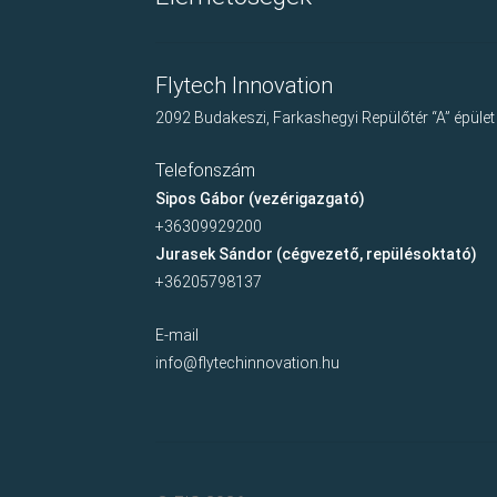
Flytech Innovation
2092 Budakeszi, Farkashegyi Repülőtér “A” épület
Telefonszám
Sipos Gábor (vezérigazgató)
+36309929200
Jurasek Sándor (cégvezető, repülésoktató)
+36205798137
E-mail
info@flytechinnovation.hu