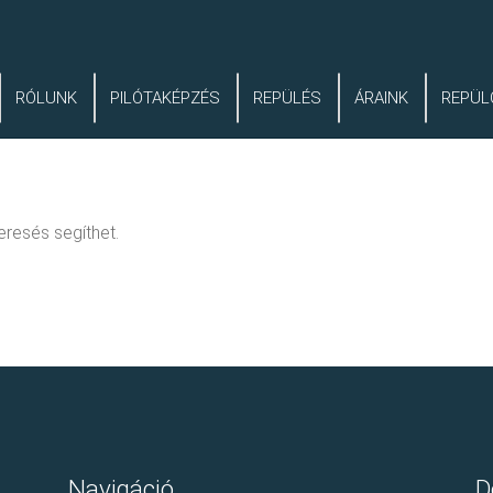
RÓLUNK
PILÓTAKÉPZÉS
REPÜLÉS
ÁRAINK
REPÜL
eresés segíthet.
Navigáció
D