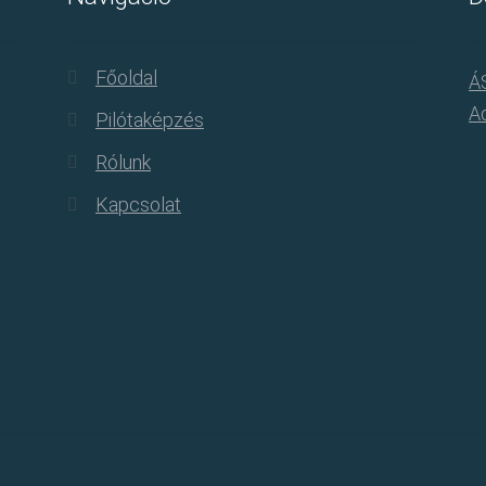
Főoldal
Á
Ad
Pilótaképzés
Rólunk
Kapcsolat