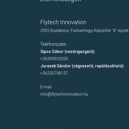
Flytech Innovation
2092 Budakeszi, Farkashegyi Repülőtér “A” épület
Telefonszám
Sipos Gábor (vezérigazgató)
+36309929200
Jurasek Sándor (cégvezető, repülésoktató)
+36205798137
E-mail
info@flytechinnovation.hu