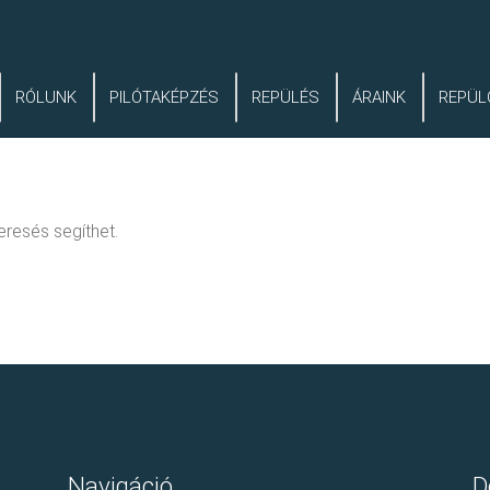
RÓLUNK
PILÓTAKÉPZÉS
REPÜLÉS
ÁRAINK
REPÜL
eresés segíthet.
Navigáció
D