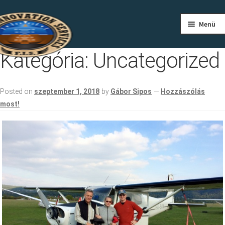
Ugrás
Kilépés
Menü
a
a
navigációhoz
tartalomba
FŐOLDAL
Kategória:
Uncategorized
RÓLUNK
Posted on
szeptember 1, 2018
by
Gábor Sipos
—
Hozzászólás
PILÓTAKÉPZÉS
most!
REPÜLÉS
ÁRAINK
REPÜLŐKLUB
KAPCSOLAT