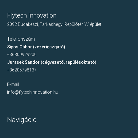
Flytech Innovation
2092 Budakeszi, Farkashegyi Repülőtér “A” épület
Telefonszám
Sipos Gábor (vezérigazgató)
+36309929200
Jurasek Sándor (cégvezető, repülésoktató)
+36205798137
E-mail
info@flytechinnovation.hu
Navigáció