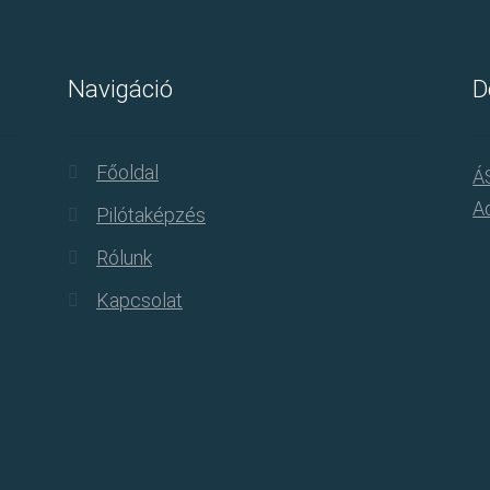
Navigáció
D
Főoldal
Á
Ad
Pilótaképzés
Rólunk
Kapcsolat