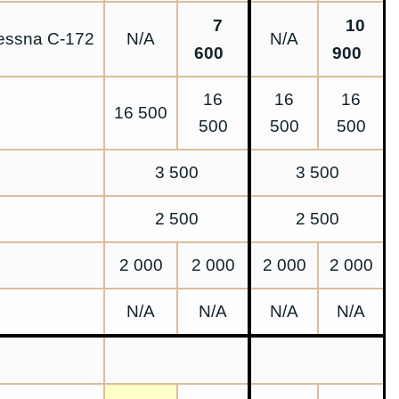
7
10
essna C-172
N/A
N/A
600
900
16
16
16
16 500
500
500
500
3 500
3 500
2 500
2 500
2 000
2 000
2 000
2 000
N/A
N/A
N/A
N/A