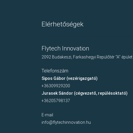
Elérhetőségek
Flytech Innovation
2092 Budakeszi, Farkashegyi Repülőtér “A” épület
Telefonszám
Sipos Gábor (vezérigazgató)
+36309929200
Jurasek Sándor (cégvezető, repülésoktató)
+36205798137
E-mail
info@flytechinnovation.hu