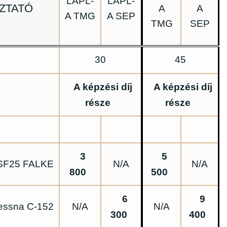
LAPL-
LAPL-
ZTATÓ
A
A
A TMG
A SEP
TMG
SEP
30
45
A képzési díj
A képzési díj
része
része
3
5
SF25 FALKE
N/A
N/A
800
500
6
9
essna C-152
N/A
N/A
300
400