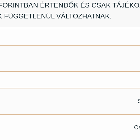
 FORINTBAN ÉRTENDŐK ÉS CSAK TÁJÉKO
K FÜGGETLENÜL VÁLTOZHATNAK.
C